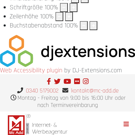
Schriftgröße
100
%
Zeilenhöhe
100
%
Buchstabenabstand
100
%
Web Accessibility plugin
by DJ-Extensions.com
0340 5179002
kontakt@mc-add.de
Montag - Freitag von 9:00 bis 16:00 Uhr oder
nach Terminvereinbarung