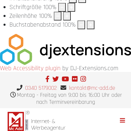
Schriftgröße
100
%
Zeilenhöhe
100
%
Buchstabenabstand
100
%
Web Accessibility plugin
by DJ-Extensions.com
0340 5179002
kontakt@mc-add.de
Montag - Freitag von 9:00 bis 16:00 Uhr oder
nach Terminvereinbarung