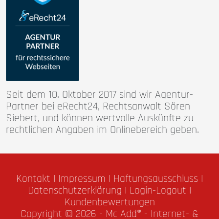
Seit dem 10. Oktober 2017 sind wir Agentur-
Partner bei eRecht24, Rechtsanwalt Sören
Siebert, und können wertvolle Auskünfte zu
rechtlichen Angaben im Onlinebereich geben.
Kontakt
|
Impressum
|
Haftungsausschluss
|
Datenschutzerklärung
|
Login-Logout
|
Kundenbewertungen
Copyright © 2026 -
Mc Add® - Internet- &