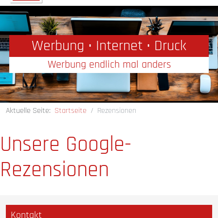
Werbung • Internet • Druck
Werbung endlich mal anders
Aktuelle Seite:
Startseite
Rezensionen
Unsere Google-
Rezensionen
Kontakt