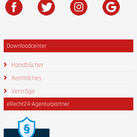
Downloadcenter
Handbücher
Rechtliches
Verträge
eRecht24-Agenturpartner